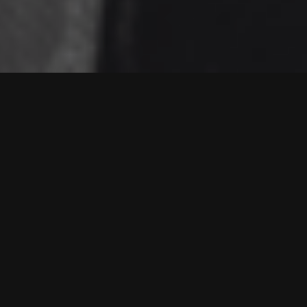
détection basket
Pourquoi c’est
difficile d’être
repéré dans le
basket aujourd’hui ?
Manque de visibilité
U